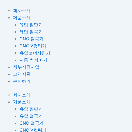
콘
텐
회사소개
츠
제품소개
로
유압 절단기
건
유압 절곡기
너
CNC 절곡기
뛰
CNC V컷팅기
기
유압코너샤링기
자동 백게이지
정부지원사업
고객지원
문의하기
회사소개
제품소개
유압 절단기
유압 절곡기
CNC 절곡기
CNC V컷팅기