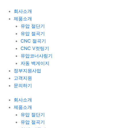
콘
텐
회사소개
츠
제품소개
로
유압 절단기
건
유압 절곡기
너
CNC 절곡기
뛰
CNC V컷팅기
기
유압코너샤링기
자동 백게이지
정부지원사업
고객지원
문의하기
회사소개
제품소개
유압 절단기
유압 절곡기